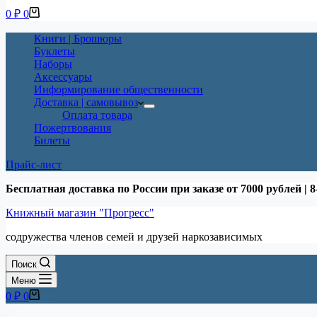
Корзина
0
₽
0
Книги | Брошюры
Буклеты
Наборы
Аксессуары
Информирование общественности
Доставка | самовывоз
Оплата товара
Пожертвования
Билеты
Прайс-лист
Бесплатная доставка по России при заказе от 7000 рублей | 8
Книжный магазин "Прогресс"
содружества членов семей и друзей наркозависимых
Поиск
Меню
Корзина
0
₽
0