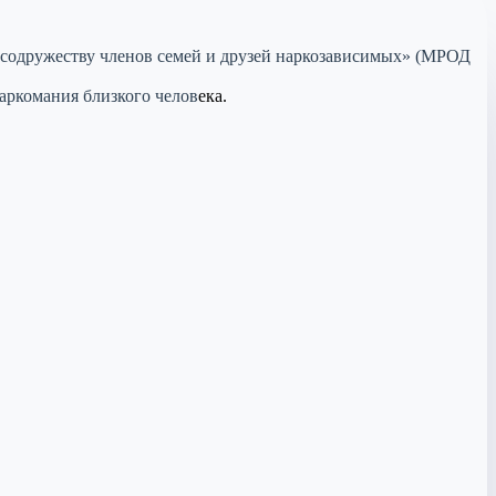
одружеству членов семей и друзей наркозависимых» (МРОД
аркомания близкого челов
ека.