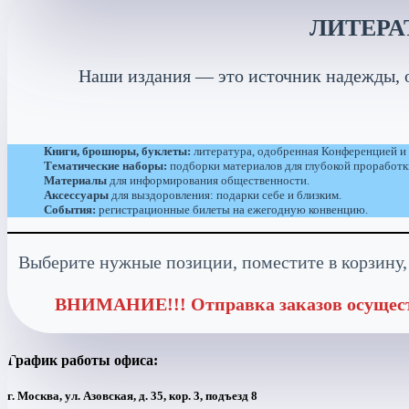
ЛИТЕРА
Наши издания — это источник надежды, о
Книги, брошюры, буклеты:
литература, одобренная Конференцией и
Т
ематические наборы:
подборки материалов для глубокой проработк
Материалы
для информирования общественности.
Аксессуары
для выздоровления: подарки себе и близким.
События:
регистрационные билеты на ежегодную конвенцию.
Выберите нужные позиции, поместите в корзину, 
ВНИМАНИЕ!!! Отправка заказов осуществ
График работы офиса:
г. Москва, ул. Азовская, д. 35, кор. 3, подъезд 8