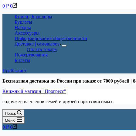
Корзина
0
₽
0
Книги | Брошюры
Буклеты
Наборы
Аксессуары
Информирование общественности
Доставка | самовывоз
Оплата товара
Пожертвования
Билеты
Прайс-лист
Бесплатная доставка по России при заказе от 7000 рублей | 8
Книжный магазин "Прогресс"
содружества членов семей и друзей наркозависимых
Поиск
Меню
Корзина
0
₽
0