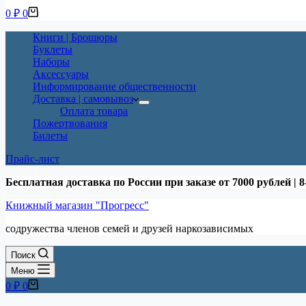
Корзина
0
₽
0
Книги | Брошюры
Буклеты
Наборы
Аксессуары
Информирование общественности
Доставка | самовывоз
Оплата товара
Пожертвования
Билеты
Прайс-лист
Бесплатная доставка по России при заказе от 7000 рублей | 8
Книжный магазин "Прогресс"
содружества членов семей и друзей наркозависимых
Поиск
Меню
Корзина
0
₽
0