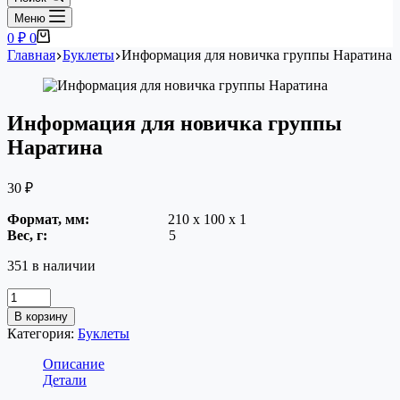
Меню
Корзина
0
₽
0
Главная
Буклеты
Информация для новичка группы Наратина
Информация для новичка группы
Наратина
30
₽
Формат, мм:
210 х 100 х 1
Вес, г:
5
351 в наличии
Информация
для
В корзину
новичка
Категория:
Буклеты
группы
Наратина
Описание
quantity
Детали