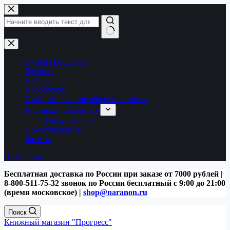
Перейти
к
сути
Ничего
не
найдено
Книги | Брошюры
Буклеты
Наборы
Аксессуары
Информирование общественности
Доставка | самовывоз
Оплата товара
Пожертвования
Билеты
Прайс-лист
Бесплатная доставка по России при заказе от 7000 рублей |
8-800-511-75-32 звонок по России бесплатный с 9:00 до 21:00
(время московское) |
shop@naranon.ru
Поиск
Книжный магазин "Прогресс"