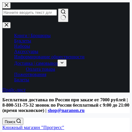
Перейти
к
сути
Ничего
не
найдено
Книги | Брошюры
Буклеты
Наборы
Аксессуары
Информирование общественности
Доставка | самовывоз
Оплата товара
Пожертвования
Билеты
Прайс-лист
Бесплатная доставка по России при заказе от 7000 рублей |
8-800-511-75-32 звонок по России бесплатный с 9:00 до 21:00
(время московское) |
shop@naranon.ru
Поиск
Книжный магазин "Прогресс"