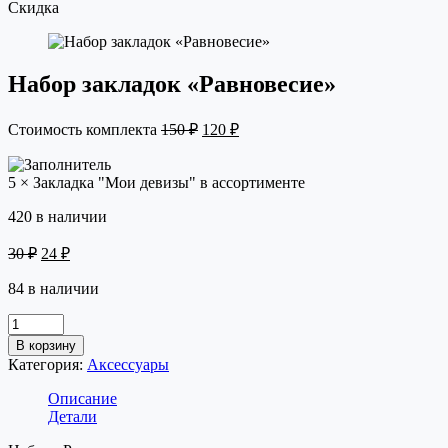
Скидка
Набор закладок «Равновесие»
Первоначальная
Текущая
Стоимость комплекта
150
₽
120
₽
цена
цена:
составляла
120 ₽.
5 × Закладка "Мои девизы" в ассортименте
150 ₽.
420 в наличии
Первоначальная
Текущая
30
₽
24
₽
цена
цена:
составляла
84 в наличии
24 ₽.
30 ₽.
Набор
закладок
В корзину
«Равновесие»
Категория:
Аксессуары
quantity
Описание
Детали