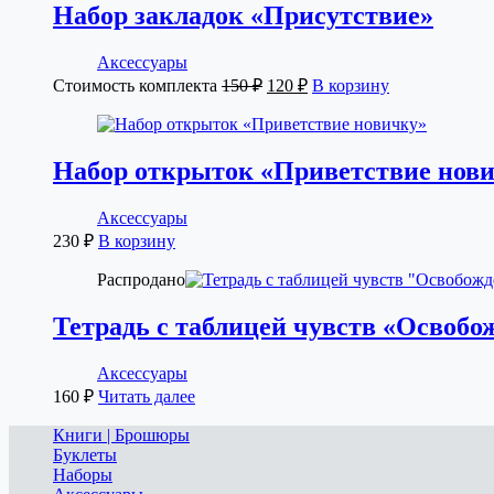
Набор закладок «Присутствие»
Аксессуары
Первоначальная
Текущая
Стоимость комплекта
150
₽
120
₽
В корзину
цена
цена:
составляла
120 ₽.
150 ₽.
Набор открыток «Приветствие нов
Аксессуары
230
₽
В корзину
Распродано
Тетрадь с таблицей чувств «Освобо
Аксессуары
160
₽
Читать далее
Книги | Брошюры
Буклеты
Наборы