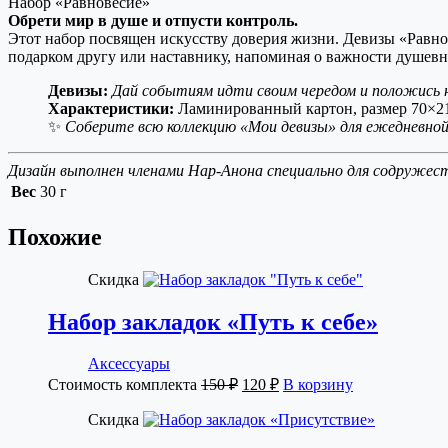
Набор «Равновесие»
Обрети мир в душе и отпусти контроль.
Этот набор посвящен искусству доверия жизни. Девизы «Равнов
подарком другу или наставнику, напоминая о важности душевн
Девизы:
Дай событиям идти своим чередом и положись на
Характеристики:
Ламинированный картон, размер 70×210
✨
Соберите всю коллекцию «Мои девизы» для ежедневно
Дизайн выполнен членами Нар-Анона специально для содружес
Вес
30 г
Похожие
Скидка
Набор закладок «Путь к себе»
Аксессуары
Первоначальная
Текущая
Стоимость комплекта
150
₽
120
₽
В корзину
цена
цена:
составляла
Скидка
120 ₽.
150 ₽.