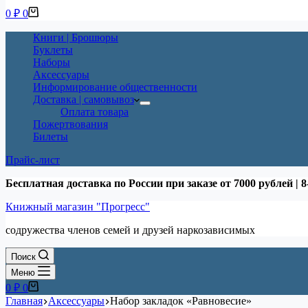
Корзина
0
₽
0
Книги | Брошюры
Буклеты
Наборы
Аксессуары
Информирование общественности
Доставка | самовывоз
Оплата товара
Пожертвования
Билеты
Прайс-лист
Бесплатная доставка по России при заказе от 7000 рублей | 8
Книжный магазин "Прогресс"
содружества членов семей и друзей наркозависимых
Поиск
Меню
Корзина
0
₽
0
Главная
Аксессуары
Набор закладок «Равновесие»